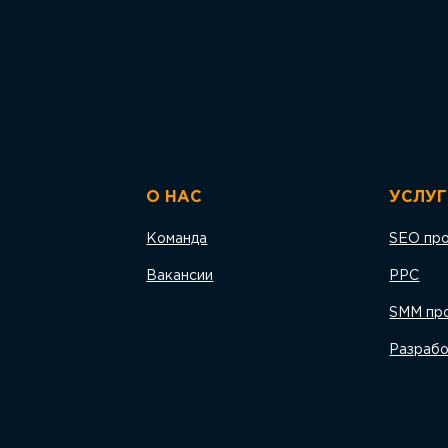
О НАС
УСЛУГ
Команда
SEO пр
Вакансии
PPC
SMM пр
Разрабо