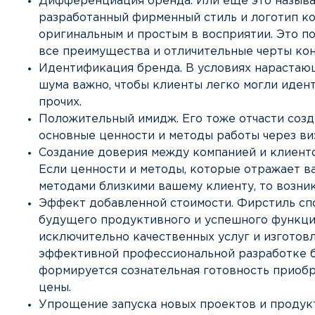
Дифференциация бренда. Или еще это называ
разработанный фирменный стиль и логотип ко
оригинальным и простым в восприятии. Это п
все преимущества и отличительные черты кон
Идентификация бренда. В условиях нарастаю
шума важно, чтобы клиенты легко могли иде
прочих.
Положительный имидж. Его тоже отчасти созда
основные ценности и методы работы через ви
Создание доверия между компанией и клиенто
Если ценности и методы, которые отражает в
методами близкими вашему клиенту, то возни
Эффект добавленной стоимости. Фирстиль с
будущего продуктивного и успешного функци
исключительно качественных услуг и изготовл
эффективной профессиональной разработке б
формируется сознательная готовность приобр
цены.
Упрощение запуска новых проектов и продук