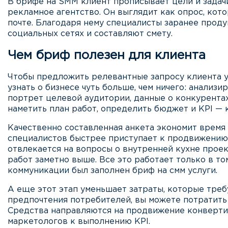
В брифе на SMM клиент прописывает цели и задач
рекламное агентство. Он выглядит как опрос, кото
почте. Благодаря нему специалисты заранее прод
социальных сетях и составляют смету.
Чем бриф полезен для клиента
Чтобы предложить релевантные запросу клиента у
узнать о бизнесе чуть больше, чем ничего: анализ
портрет целевой аудитории, данные о конкурентах
наметить план работ, определить бюджет и KPI —
Качественно составленная анкета экономит время 
специалистов быстрее приступает к продвижению и
отвлекается на вопросы о внутренней кухне проек
работ заметно выше. Все это работает только в том
коммуникации был заполнен бриф на смм услуги.
А еще этот этап уменьшает затраты, которые треб
предпочтения потребителей, вы можете потратить 
Средства направляются на продвижение конверти
маркетологов к выполнению KPI.