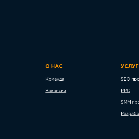
О НАС
УСЛУГ
Команда
SEO пр
Вакансии
PPC
SMM пр
Разрабо