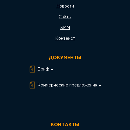
Новости
Сайты
SMM
Контекст
ДОКУМЕНТЫ
Бриф
Бриф Разработка
сайта
Коммерческие предложения
Бриф SEO
КП SEO
Бриф SMM
КП SMM
Бриф PPC
КП PPC
КОНТАКТЫ
КП Разработка