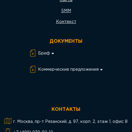
Сайты
SMM
Контекст
ДОКУМЕНТЫ
Бриф
Бриф Разработка
сайта
Коммерческие предложения
Бриф SEO
КП SEO
Бриф SMM
КП SMM
Бриф PPC
КП PPC
КОНТАКТЫ
КП Разработка
сайта
г. Москва, пр-т Рязанский, д. 97, корп. 2, этаж 1, офис 8