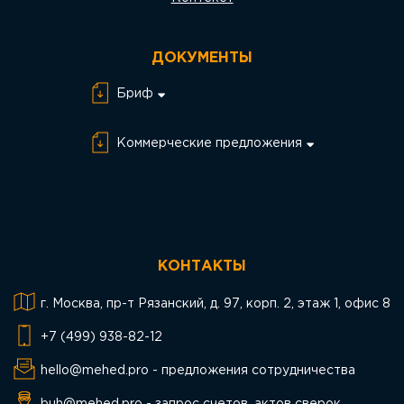
ДОКУМЕНТЫ
Бриф
Бриф Разработка
сайта
Коммерческие предложения
Бриф SEO
КП SEO
Бриф SMM
КП SMM
Бриф PPC
КП PPC
КОНТАКТЫ
КП Разработка
сайта
г. Москва, пр-т Рязанский, д. 97, корп. 2, этаж 1, офис 8
+7 (499) 938-82-12
hello@mehed.pro - предложения сотрудничества
buh@mehed.pro - запрос счетов, актов сверок